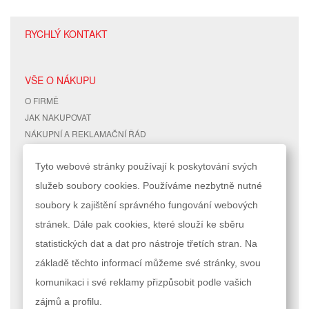
RYCHLÝ KONTAKT
VŠE O NÁKUPU
O FIRMĚ
JAK NAKUPOVAT
NÁKUPNÍ A REKLAMAČNÍ ŘÁD
POŠTOVNÉ A DOPRAVA
Tyto webové stránky používají k poskytování svých
OCHRANA DAT
NAŠE ZNAČKY
služeb soubory cookies. Používáme nezbytně nutné
KONTAKTY
soubory k zajištění správného fungování webových
stránek. Dále pak cookies, které slouží ke sběru
RYCHLÉ ODKAZY
ÚČET
statistických dat a dat pro nástroje třetích stran. Na
MAPA STRÁNEK
MŮJ ÚČET
základě těchto informací můžeme své stránky, svou
VYHLEDÁVANÉ TERMÍNY
STAV OBJEDNÁVKY
komunikaci i své reklamy přizpůsobit podle vašich
POKROČILÉ VYHLEDÁVÁNÍ
zájmů a profilu.